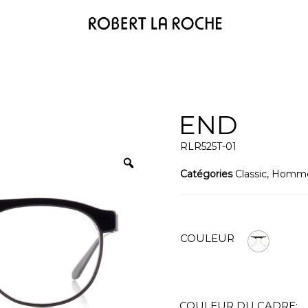
END
RLR525T-01
Catégories
Classic
,
Homm
COULEUR
COULEUR DU CADRE: