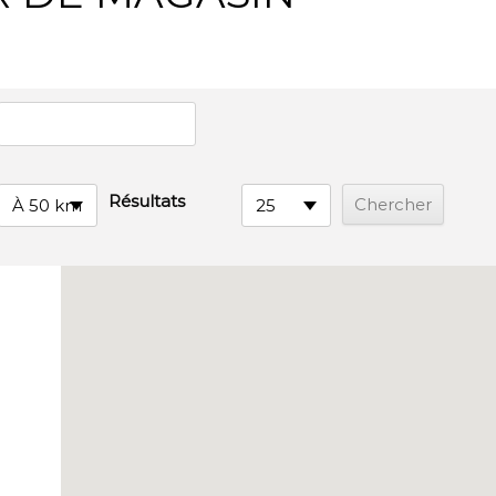
Résultats
À 50 km
25