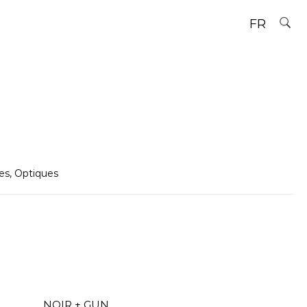
FR
es
,
Optiques
NOIR + GUN