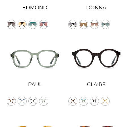
Vert avec miroir argenté
EDMOND
DONNA
Vert avec super poudre bronzante
Vert polarisé
Dégradé vert
Rouge-marron
Rouge avec miroir super violet
Transparent
Cours
Cours Violet
Violet
Dégradé violet
PAUL
CLAIRE