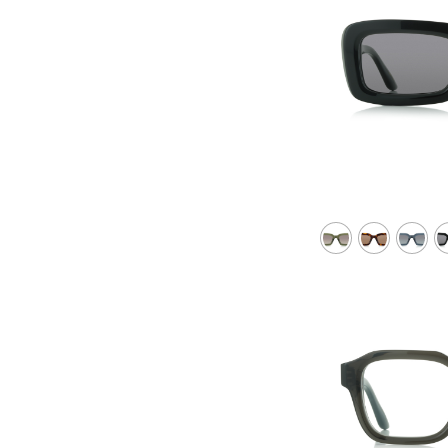
Dégradé gris avec miroir super
violet
Violet gris
Vert
Vert avec miroir argenté
Vert avec super poudre
bronzante
Vert polarisé
Dégradé vert
Rouge-marron
Rouge avec miroir super violet
Transparent
Cours
Cours Violet
Violet
Dégradé violet