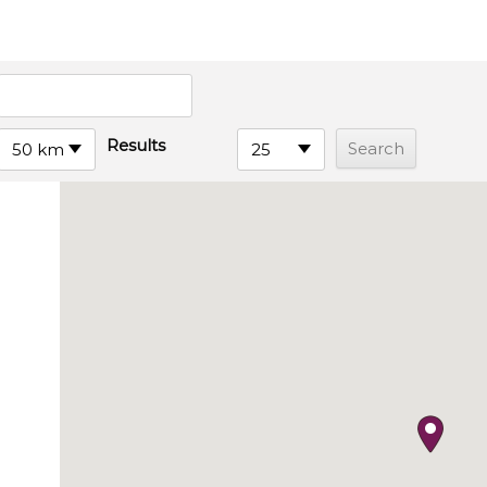
Results
50 km
25