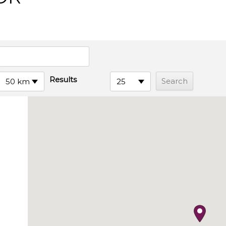
Results
50 km
25