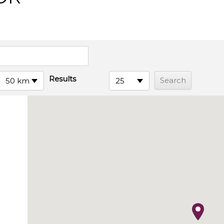
Results
50 km
25