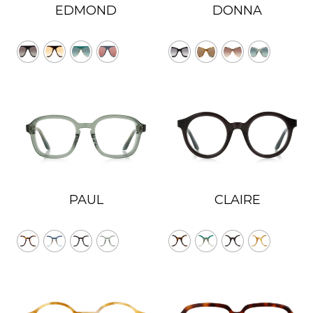
Grün mit Silber Spiegel
EDMOND
DONNA
Grün mit Super Bronzer
Grün Polarisiert
Grün Verlauf
Rot Braun
Rot mit Super Violett Spiegel
Transparent
Verlauf
Verlauf Violet
Violet
Violett Verlauf
PAUL
CLAIRE