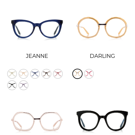
Vert avec miroir argenté
Vert avec super poudre bronzante
Vert polarisé
Dégradé vert
Rouge-marron
Rouge avec miroir super violet
Transparent
Cours
DARLING
JEANNE
Cours Violet
Violet
Dégradé violet