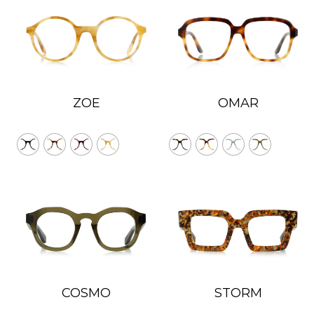
Vert avec miroir argenté
Vert avec super poudre bronzante
Vert polarisé
Dégradé vert
Rouge-marron
Rouge avec miroir super violet
ZOE
OMAR
Transparent
Cours
Cours Violet
Violet
Dégradé violet
COSMO
STORM