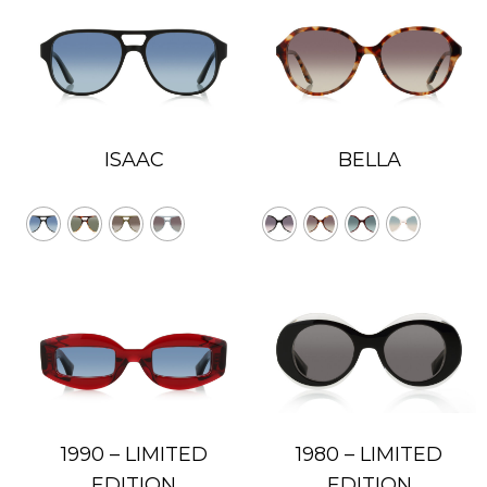
Vert avec miroir argenté
Vert avec super poudre bronzante
Vert polarisé
Dégradé vert
Rouge-marron
Rouge avec miroir super violet
ISAAC
BELLA
Transparent
Cours
Cours Violet
Violet
Dégradé violet
1990 – LIMITED
1980 – LIMITED
EDITION
EDITION