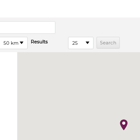
Results
50 km
25