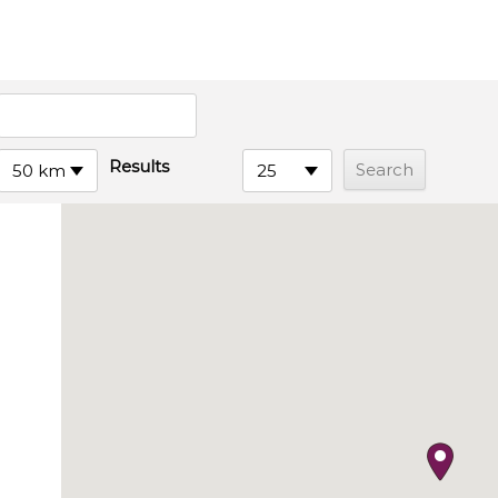
Results
50 km
25