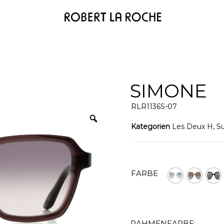
SIMONE
RLR1136S-07
Kategorien
Les Deux H
,
S
FARBE
RAHMENFARBE: